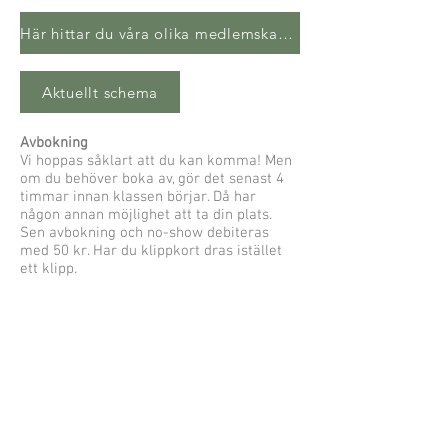
Här hittar du våra olika medlemskap och priser
Aktuellt schema
Avbokning
Vi hoppas såklart att du kan komma! Men
om du behöver boka av, gör det senast 4
timmar innan klassen börjar. Då har
någon annan möjlighet att ta din plats.
Sen avbokning och no-show debiteras
med 50 kr. Har du klippkort dras istället
ett klipp.